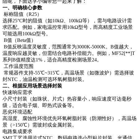
阻呢，下面达孚小编带您一起来了解：
一、明确核心参数‌
‌标称阻值（R25）‌
选择25°C时的阻值（如10kΩ、100kΩ等），需与电路设计需
求匹配。例如，家电温控常用10kΩ型号，而高精度工业场景
可能选用100kΩ型号‌。
‌B值（Beta值）‌
B值反映温度灵敏度，范围通常为3000K-5000K。B值越大，
温度响应越灵敏，但需结合电路补偿能力。例如，MF52[**]T
系列B值精度达1%，适合高精度检测场景‌24。
工作温度范围‌
常规器件支持-55℃~315℃，高温场景（如微波炉）需选择玻
封NTC，油温检测可选环氧树脂封装‌。
二、根据应用场景选择封装‌
快速响应需求‌
小尺寸封装（如珠状、片式）热容量小，响应速度可达毫秒
级，适合电子烟、即热式设备等‌。
‌恶劣环境适配‌
高湿度、腐蚀性环境优先环氧树脂封装（防潮性好），高温场
景（>150℃）需玻封或金属封装‌。
电路集成要求‌
SMT工艺选用片式NTC，数码电路选小型贴片封装，光通信