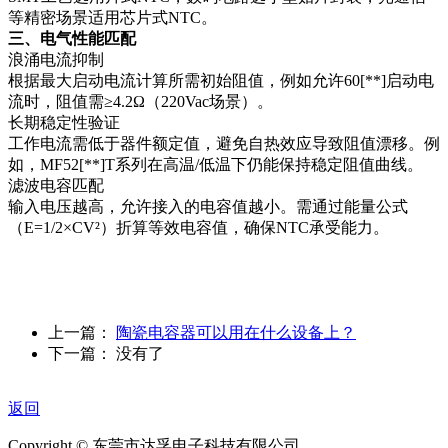
等精密场景适用芯片式NTC‌。
三、电气性能匹配‌
浪涌电流抑制‌
根据最大启动电流计算所需初始阻值，例如允许60[**]启动电
流时，阻值需≥4.2Ω（220Vac场景）‌。
‌长期稳定性验证‌
工作电流需低于器件额定值，避免自热效应导致阻值漂移。例
如，MF52[**]T系列在高温/低温下仍能保持稳定阻值曲线‌。
滤波电容匹配‌
输入电压越高，允许接入的电容值越小。需通过能量公式
（E=1/2×CV²）折算等效电容值，确保NTC承受能力‌。
上一篇：
陶瓷电容器可以用在什么设备上？
下一篇： 没有了
返回
Copyright © 东莞市达孚电子科技有限公司