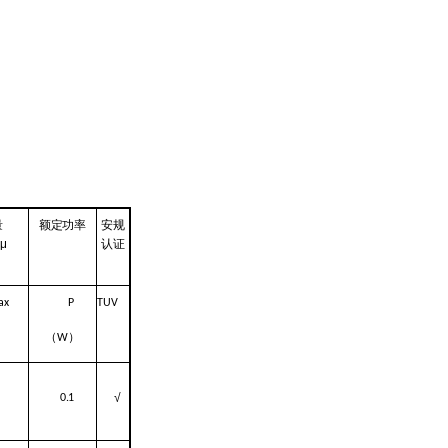
量
额定功率
安规
μ
认证
ax
P
TUV
）
（
）
W
√
0.1