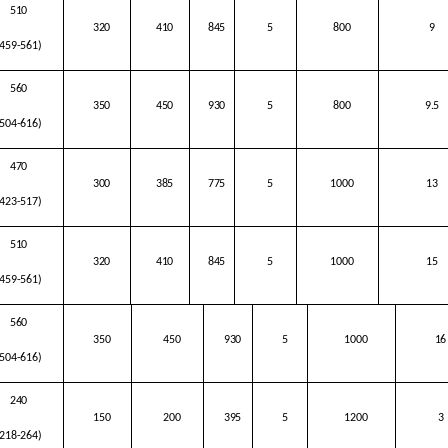
510
320
410
845
5
800
9
(459-561)
560
350
450
930
5
800
9.5
(504-616)
470
300
385
775
5
1000
13
(423-517)
510
320
410
845
5
1000
15
(459-561)
560
350
450
930
5
1000
16
(504-616)
240
150
200
395
5
1200
3
(218-264)