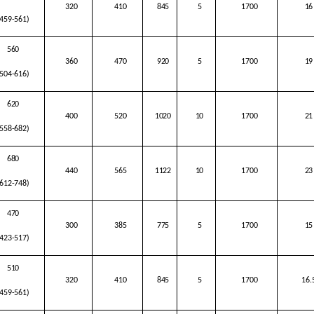
320
410
845
5
1700
16
(459-561)
560
360
470
920
5
1700
19
(504-616)
620
400
520
1020
10
1700
21
(558-682)
680
440
565
1122
10
1700
23
(612-748)
470
300
385
775
5
1700
15
(423-517)
510
320
410
845
5
1700
16.
(459-561)