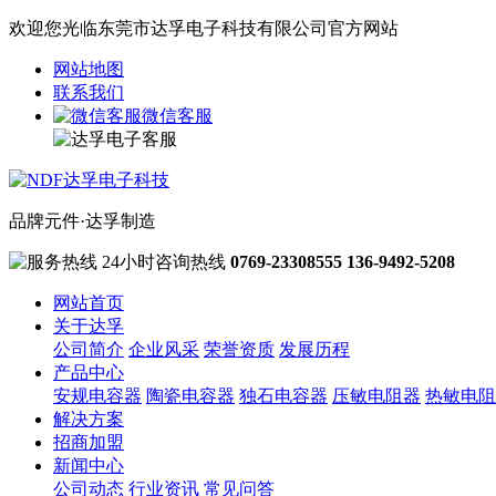
欢迎您光临东莞市达孚电子科技有限公司官方网站
网站地图
联系我们
微信客服
品牌元件·达孚制造
24小时咨询热线
0769-23308555
136-9492-5208
网站首页
关于达孚
公司简介
企业风采
荣誉资质
发展历程
产品中心
安规电容器
陶瓷电容器
独石电容器
压敏电阻器
热敏电阻
解决方案
招商加盟
新闻中心
公司动态
行业资讯
常见问答