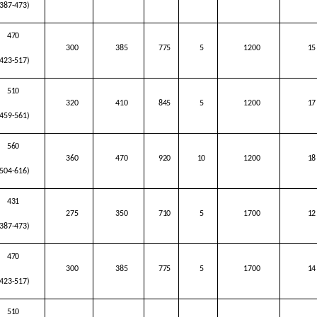
(387-473)
470
300
385
775
5
1200
15
(423-517)
510
320
410
845
5
1200
17
(459-561)
560
360
470
920
10
1200
18
(504-616)
431
275
350
710
5
1700
12
(387-473)
470
300
385
775
5
1700
14
(423-517)
510