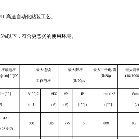
MT 高速自动化贴装工艺。
。
度：75%以下，符合更恶劣的使用环境。
压敏电压
最大连续
最大限压
最大冲击电
流
最大能
（
μ
@1m[**]DC
8/20
(10/1000
工作电压
（
μ
）
8/20
s
1m[**]
V[**]C
VDC
VP
IP
Imax1/2
Wm
（
）
（
）
（
）
（
）
（
V)
(mS)
V
V
[**]
[**]
J
470
300
385
775
5
800
8.5
(423-517)