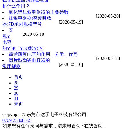
起什么作用？
氧化锌压敏电阻器的主要参数
[2020-05-20]
压敏电阻器(突波吸收
[2020-05-19]
器)7D系列规格型号
安
[2020-05-18]
规Y
电容
的Y5P、Y5U和Y5V
简述薄膜电容的作用、分类、优势
[2020-05-18]
圆片型陶瓷电容器的
[2020-05-16]
常用规格
首页
28
29
30
31
末页
Copyright © 东莞市达孚电子科技有限公司
0769-23308555
如果您有任何疑问与需求，请来电咨询 / 在线咨询，