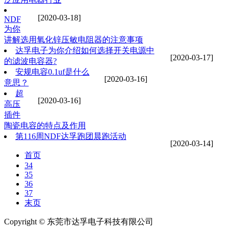
[2020-03-18]
NDF
为你
讲解选用氧化锌压敏电阻器的注意事项
达孚电子为你介绍如何选择开关电源中
[2020-03-17]
的滤波电容器?
安规电容0.1uf是什么
[2020-03-16]
意思？
超
[2020-03-16]
高压
插件
陶瓷电容的特点及作用
第116周NDF达孚跑团晨跑活动
[2020-03-14]
首页
34
35
36
37
末页
Copyright © 东莞市达孚电子科技有限公司