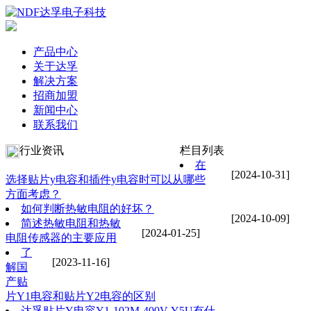
产品中心
关于达孚
解决方案
招商加盟
新闻中心
联系我们
行业资讯
栏目列表
在
[2024-10-31]
选择贴片y电容和插件y电容时可以从哪些
方面考虑？
如何判断热敏电阻的好坏？
[2024-10-09]
简述热敏电阻和热敏
[2024-01-25]
电阻传感器的主要应用
了
[2023-11-16]
解国
产贴
片Y1电容和贴片Y2电容的区别
达孚贴片Y电容Y1-102M-400V-Y5U有什