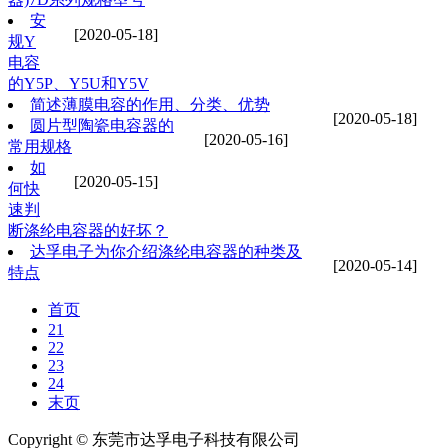
安
[2020-05-18]
规Y
电容
的Y5P、Y5U和Y5V
简述薄膜电容的作用、分类、优势
[2020-05-18]
圆片型陶瓷电容器的
[2020-05-16]
常用规格
如
[2020-05-15]
何快
速判
断涤纶电容器的好坏？
达孚电子为你介绍涤纶电容器的种类及
[2020-05-14]
特点
首页
21
22
23
24
末页
Copyright © 东莞市达孚电子科技有限公司