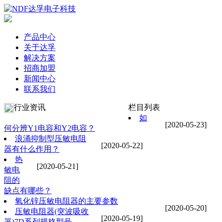
产品中心
关于达孚
解决方案
招商加盟
新闻中心
联系我们
行业资讯
栏目列表
如
[2020-05-23]
何分辨Y1电容和Y2电容？
浪涌抑制型压敏电阻
[2020-05-22]
器有什么作用？
热
[2020-05-21]
敏电
阻的
缺点有哪些？
氧化锌压敏电阻器的主要参数
[2020-05-20]
压敏电阻器(突波吸收
[2020-05-19]
器)7D系列规格型号