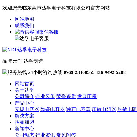
欢迎您光临东莞市达孚电子科技有限公司官方网站
网站地图
联系我们
微信客服
品牌元件·达孚制造
24小时咨询热线
0769-23308555
136-9492-5208
网站首页
关于达孚
公司简介
企业风采
荣誉资质
发展历程
产品中心
安规电容器
陶瓷电容器
独石电容器
压敏电阻器
热敏电阻
解决方案
招商加盟
新闻中心
公司动态
行业资讯
常见问答