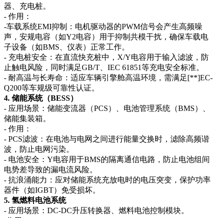
器、充电桩。
- 作用：
-车载系统EMI抑制：电机驱动器的PWM信号会产生高频噪
声，安规电容（如Y2电容）用于抑制共模干扰，确保车载电
子设备（如BMS、仪表）正常工作。
- 充电桩安全：在直流快充桩中，X/Y电容用于输入滤波，防
止触电风险，同时满足GB/T、IEC 61851等充电安全标准。
- 耐高温与长寿命：适应车辆引擎舱高温环境，需满足[**]EC-
Q200等车规级可靠性认证。
4. 储能系统（BESS）
- 应用场景：储能变流器（PCS）、电池管理系统（BMS）、
储能集装箱。
- 作用：
- PCS滤波：在电池与电网之间进行能量交换时，滤除高频谐
波，防止电网污染。
- 电池安全：Y电容用于BMS的隔离通信电路，防止电池组间
电势差导致的漏电流风险。
- 抗浪涌能力：应对储能系统充放电时的电压突变，保护功率
器件（如IGBT）免受损坏。
5. 氢燃料电池系统
- 应用场景：DC-DC升压转换器、燃料电池控制模块。