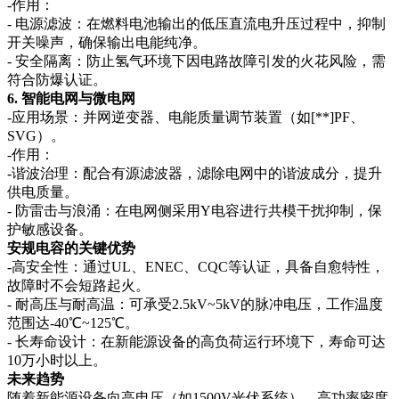
-作用：
- 电源滤波：在燃料电池输出的低压直流电升压过程中，抑制
开关噪声，确保输出电能纯净。
- 安全隔离：防止氢气环境下因电路故障引发的火花风险，需
符合防爆认证。
6. 智能电网与微电网
-应用场景：并网逆变器、电能质量调节装置（如[**]PF、
SVG）。
-作用：
-谐波治理：配合有源滤波器，滤除电网中的谐波成分，提升
供电质量。
- 防雷击与浪涌：在电网侧采用Y电容进行共模干扰抑制，保
护敏感设备。
安规电容的关键优势
-高安全性：通过UL、ENEC、CQC等认证，具备自愈特性，
故障时不会短路起火。
- 耐高压与耐高温：可承受2.5kV~5kV的脉冲电压，工作温度
范围达-40℃~125℃。
- 长寿命设计：在新能源设备的高负荷运行环境下，寿命可达
10万小时以上。
未来趋势
随着新能源设备向高电压（如1500V光伏系统）、高功率密度