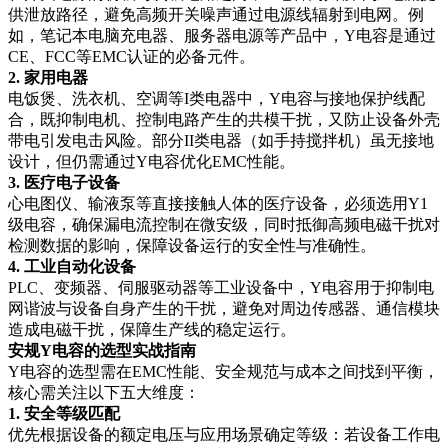
供泄放路径，避免高频开关噪声通过电源线辐射到电网。例
如，笔记本电脑充电器、服务器电源等产品中，Y电容是通过
CE、FCC等EMC认证的必备元件。
2. 家用电器
电饭煲、洗衣机、空调等I类电器中，Y电容与接地保护线配
合，既抑制电机、控制电路产生的共模干扰，又防止设备外壳
带电引发电击风险。部分II类电器（如手持搅拌机）虽无接地
设计，但仍需通过Y电容优化EMC性能。
3. 医疗电子设备
心电图仪、输液泵等直接接触人体的医疗设备，必须选用Y1
级电容，确保漏电流控制在微安级，同时抵御高频电磁干扰对
检测数据的影响，保障设备运行的安全性与准确性。
4. 工业自动化设备
PLC、变频器、伺服驱动器等工业设备中，Y电容用于抑制电
网谐波与设备自身产生的干扰，避免对周边传感器、通信模块
造成电磁干扰，保障生产线的稳定运行。
安规Y电容的选型实战指南
Y电容的选型需在EMC性能、安全规范与成本之间找到平衡，
核心需关注以下五大维度：
1. 安全等级匹配
优先根据设备的额定电压与应用场景确定等级：若设备工作电