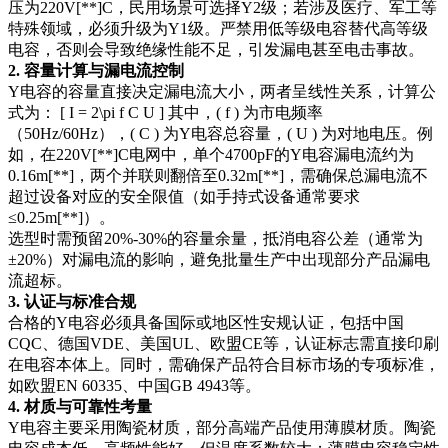
压为220V[**]C，民用场景可选择Y2级；若涉及医疗、军工等
特殊领域，必须升级为Y1级。严禁用低等级电容替代高等级
电容，否则会导致绝缘性能不足，引发漏电甚至电击事故。
2. 容量计算与漏电流控制
Y电容的容量直接决定漏电流大小，两者呈线性关系，计算公
式为： [ I = 2\pi f C U ] 其中，( f ) 为市电频率
（50Hz/60Hz），( C ) 为Y电容总容量，( U ) 为对地电压。例
如，在220V[**]C电网中，单个4700pF的Y电容漏电流约为
0.16m[**]，两个并联则翻倍至0.32m[**]，需确保总漏电流不
超过设备对应的安全限值（如手持式设备通常要求
≤0.25m[**]）。
选型时需预留20%-30%的容量余量，抵消电容公差（通常为
±20%）对漏电流的影响，避免批量生产中出现部分产品漏电
流超标。
3. 认证与标准合规
合格的Y电容必须具备国际或地区性安规认证，包括中国
CQC、德国VDE、美国UL、欧盟CE等，认证标志需直接印刷
在电容本体上。同时，需确保产品符合目标市场的专项标准，
如欧盟EN 60335、中国GB 4943等。
4. 材质与可靠性考量
Y电容主要采用陶瓷材质，部分高端产品使用薄膜材质。陶瓷