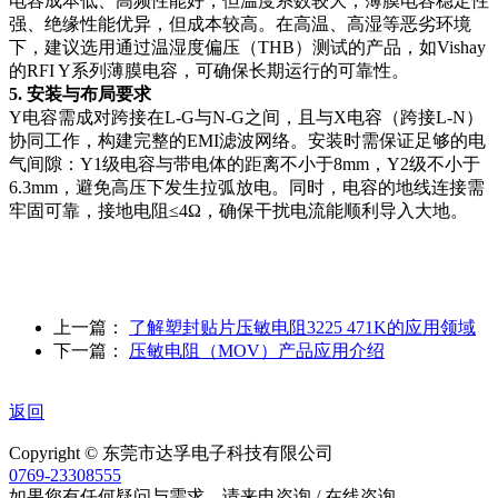
电容成本低、高频性能好，但温度系数较大；薄膜电容稳定性
强、绝缘性能优异，但成本较高。在高温、高湿等恶劣环境
下，建议选用通过温湿度偏压（THB）测试的产品，如Vishay
的RFI Y系列薄膜电容，可确保长期运行的可靠性。
5. 安装与布局要求
Y电容需成对跨接在L-G与N-G之间，且与X电容（跨接L-N）
协同工作，构建完整的EMI滤波网络。安装时需保证足够的电
气间隙：Y1级电容与带电体的距离不小于8mm，Y2级不小于
6.3mm，避免高压下发生拉弧放电。同时，电容的地线连接需
牢固可靠，接地电阻≤4Ω，确保干扰电流能顺利导入大地。
上一篇：
了解塑封贴片压敏电阻3225 471K的应用领域
下一篇：
压敏电阻（MOV）产品应用介绍
返回
Copyright © 东莞市达孚电子科技有限公司
0769-23308555
如果您有任何疑问与需求，请来电咨询 / 在线咨询，