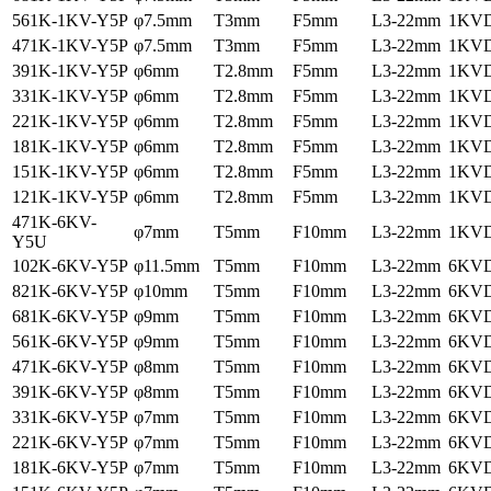
561K-1KV-Y5P
φ7.5mm
T3mm
F5mm
L3-22mm
1KV
471K-1KV-Y5P
φ7.5mm
T3mm
F5mm
L3-22mm
1KV
391K-1KV-Y5P
φ6mm
T2.8mm
F5mm
L3-22mm
1KV
331K-1KV-Y5P
φ6mm
T2.8mm
F5mm
L3-22mm
1KV
221K-1KV-Y5P
φ6mm
T2.8mm
F5mm
L3-22mm
1KV
181K-1KV-Y5P
φ6mm
T2.8mm
F5mm
L3-22mm
1KV
151K-1KV-Y5P
φ6mm
T2.8mm
F5mm
L3-22mm
1KV
121K-1KV-Y5P
φ6mm
T2.8mm
F5mm
L3-22mm
1KV
471K-6KV-
φ7mm
T5mm
F10mm
L3-22mm
1KV
Y5U
102K-6KV-Y5P
φ11.5mm
T5mm
F10mm
L3-22mm
6KV
821K-6KV-Y5P
φ10mm
T5mm
F10mm
L3-22mm
6KV
681K-6KV-Y5P
φ9mm
T5mm
F10mm
L3-22mm
6KV
561K-6KV-Y5P
φ9mm
T5mm
F10mm
L3-22mm
6KV
471K-6KV-Y5P
φ8mm
T5mm
F10mm
L3-22mm
6KV
391K-6KV-Y5P
φ8mm
T5mm
F10mm
L3-22mm
6KV
331K-6KV-Y5P
φ7mm
T5mm
F10mm
L3-22mm
6KV
221K-6KV-Y5P
φ7mm
T5mm
F10mm
L3-22mm
6KV
181K-6KV-Y5P
φ7mm
T5mm
F10mm
L3-22mm
6KV