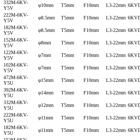
332M-6KV-
φ10mm
T5mm
F10mm
L3-22mm
6KV
Y5V
222M-6KV-
φ8.5mm
T5mm
F10mm
L3-22mm
6KV
Y5V
182M-6KV-
φ8.5mm
T5mm
F10mm
L3-22mm
6KV
Y5V
152M-6KV-
φ8mm
T5mm
F10mm
L3-22mm
6KV
Y5V
122M-6KV-
φ7mm
T5mm
F10mm
L3-22mm
6KV
Y5V
102M-6KV-
φ7mm
T5mm
F10mm
L3-22mm
6KV
Y5V
472M-6KV-
φ15mm
T5mm
F10mm
L3-22mm
6KV
Y5U
392M-6KV-
φ14mm
T5mm
F10mm
L3-22mm
6KV
Y5U
332M-6KV-
φ12mm
T5mm
F10mm
L3-22mm
6KV
Y5U
222M-6KV-
φ11mm
T5mm
F10mm
L3-22mm
6KV
Y5U
182M-6KV-
φ11mm
T5mm
F10mm
L3-22mm
6KV
Y5U
152M-6KV-