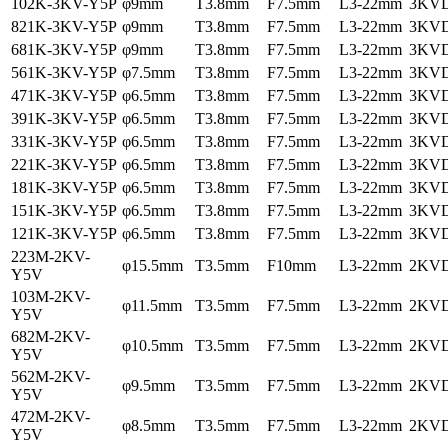
102K-3KV-Y5P
φ9mm
T3.8mm
F7.5mm
L3-22mm
3KV
821K-3KV-Y5P
φ9mm
T3.8mm
F7.5mm
L3-22mm
3KV
681K-3KV-Y5P
φ9mm
T3.8mm
F7.5mm
L3-22mm
3KV
561K-3KV-Y5P
φ7.5mm
T3.8mm
F7.5mm
L3-22mm
3KV
471K-3KV-Y5P
φ6.5mm
T3.8mm
F7.5mm
L3-22mm
3KV
391K-3KV-Y5P
φ6.5mm
T3.8mm
F7.5mm
L3-22mm
3KV
331K-3KV-Y5P
φ6.5mm
T3.8mm
F7.5mm
L3-22mm
3KV
221K-3KV-Y5P
φ6.5mm
T3.8mm
F7.5mm
L3-22mm
3KV
181K-3KV-Y5P
φ6.5mm
T3.8mm
F7.5mm
L3-22mm
3KV
151K-3KV-Y5P
φ6.5mm
T3.8mm
F7.5mm
L3-22mm
3KV
121K-3KV-Y5P
φ6.5mm
T3.8mm
F7.5mm
L3-22mm
3KV
223M-2KV-
φ15.5mm
T3.5mm
F10mm
L3-22mm
2KV
Y5V
103M-2KV-
φ11.5mm
T3.5mm
F7.5mm
L3-22mm
2KV
Y5V
682M-2KV-
φ10.5mm
T3.5mm
F7.5mm
L3-22mm
2KV
Y5V
562M-2KV-
φ9.5mm
T3.5mm
F7.5mm
L3-22mm
2KV
Y5V
472M-2KV-
φ8.5mm
T3.5mm
F7.5mm
L3-22mm
2KV
Y5V