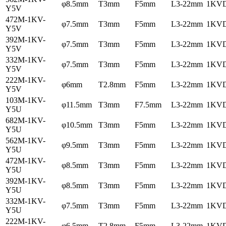
φ8.5mm
T3mm
F5mm
L3-22mm
1KV
Y5V
472M-1KV-
φ7.5mm
T3mm
F5mm
L3-22mm
1KV
Y5V
392M-1KV-
φ7.5mm
T3mm
F5mm
L3-22mm
1KV
Y5V
332M-1KV-
φ7.5mm
T3mm
F5mm
L3-22mm
1KV
Y5V
222M-1KV-
φ6mm
T2.8mm
F5mm
L3-22mm
1KV
Y5V
103M-1KV-
φ11.5mm
T3mm
F7.5mm
L3-22mm
1KV
Y5U
682M-1KV-
φ10.5mm
T3mm
F5mm
L3-22mm
1KV
Y5U
562M-1KV-
φ9.5mm
T3mm
F5mm
L3-22mm
1KV
Y5U
472M-1KV-
φ8.5mm
T3mm
F5mm
L3-22mm
1KV
Y5U
392M-1KV-
φ8.5mm
T3mm
F5mm
L3-22mm
1KV
Y5U
332M-1KV-
φ7.5mm
T3mm
F5mm
L3-22mm
1KV
Y5U
222M-1KV-
φ6.5mm
T2.8mm
F5mm
L3-22mm
1KV