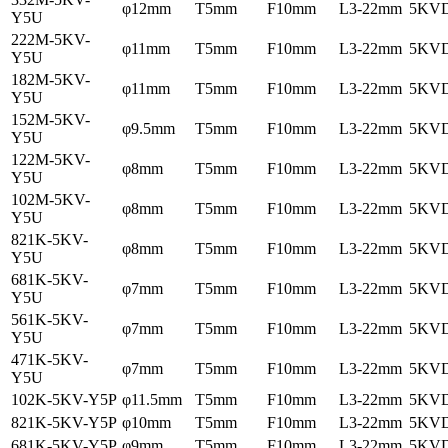
φ12mm
T5mm
F10mm
L3-22mm
5KV
Y5U
222M-5KV-
φ11mm
T5mm
F10mm
L3-22mm
5KV
Y5U
182M-5KV-
φ11mm
T5mm
F10mm
L3-22mm
5KV
Y5U
152M-5KV-
φ9.5mm
T5mm
F10mm
L3-22mm
5KV
Y5U
122M-5KV-
φ8mm
T5mm
F10mm
L3-22mm
5KV
Y5U
102M-5KV-
φ8mm
T5mm
F10mm
L3-22mm
5KV
Y5U
821K-5KV-
φ8mm
T5mm
F10mm
L3-22mm
5KV
Y5U
681K-5KV-
φ7mm
T5mm
F10mm
L3-22mm
5KV
Y5U
561K-5KV-
φ7mm
T5mm
F10mm
L3-22mm
5KV
Y5U
471K-5KV-
φ7mm
T5mm
F10mm
L3-22mm
5KV
Y5U
102K-5KV-Y5P
φ11.5mm
T5mm
F10mm
L3-22mm
5KV
821K-5KV-Y5P
φ10mm
T5mm
F10mm
L3-22mm
5KV
681K-5KV-Y5P
φ9mm
T5mm
F10mm
L3-22mm
5KV