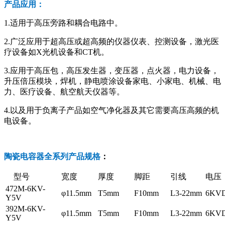
产品应用：
1.适用于高压旁路和耦合电路中。
2.广泛应用于超高压或超高频的仪器仪表、控测设备，激光医
疗设备如X光机设备和CT机。
3.应用于高压包，高压发生器，变压器，点火器，电力设备，
升压倍压模块，焊机，静电喷涂设备家电、小家电、机械、电
力、医疗设备、航空航天仪器等。
4.以及用于负离子产品如空气净化器及其它需要高压高频的机
电设备。
陶瓷电容器全系列产品规格
：
型号
宽度
厚度
脚距
引线
电压
472M-6KV-
φ11.5mm
T5mm
F10mm
L3-22mm
6KV
Y5V
392M-6KV-
φ11.5mm
T5mm
F10mm
L3-22mm
6KV
Y5V