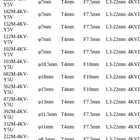
φ7mm
T4mm
F7.5mm
L3-22mm
4KV
Y5V
182M-4KV-
φ7mm
T4mm
F7.5mm
L3-22mm
4KV
Y5V
152M-4KV-
φ7mm
T4mm
F7.5mm
L3-22mm
4KV
Y5V
122M-4KV-
φ7mm
T4mm
F7.5mm
L3-22mm
4KV
Y5V
102M-4KV-
φ7mm
T4mm
F7.5mm
L3-22mm
4KV
Y5V
103M-4KV-
φ18.5mm
T4mm
F10mm
L3-22mm
4KV
Y5U
682M-4KV-
φ18mm
T4mm
F10mm
L3-22mm
4KV
Y5U
562M-4KV-
φ15mm
T4mm
F10mm
L3-22mm
4KV
Y5U
472M-4KV-
φ13mm
T4mm
F7.5mm
L3-22mm
4KV
Y5U
392M-4KV-
φ11.5mm
T4mm
F7.5mm
L3-22mm
4KV
Y5U
332M-4KV-
φ11mm
T4mm
F7.5mm
L3-22mm
4KV
Y5U
222M-4KV-
φ8.5mm
T4mm
F7.5mm
L3-22mm
4KV