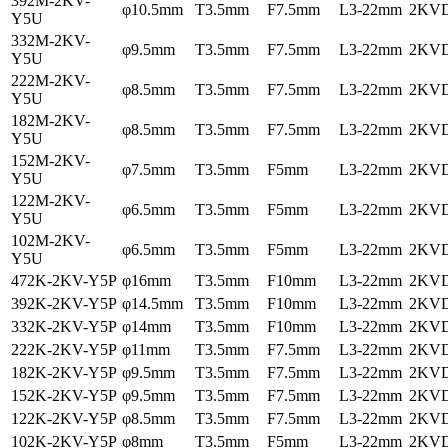
392M-2KV-
φ10.5mm
T3.5mm
F7.5mm
L3-22mm
2KV
Y5U
332M-2KV-
φ9.5mm
T3.5mm
F7.5mm
L3-22mm
2KV
Y5U
222M-2KV-
φ8.5mm
T3.5mm
F7.5mm
L3-22mm
2KV
Y5U
182M-2KV-
φ8.5mm
T3.5mm
F7.5mm
L3-22mm
2KV
Y5U
152M-2KV-
φ7.5mm
T3.5mm
F5mm
L3-22mm
2KV
Y5U
122M-2KV-
φ6.5mm
T3.5mm
F5mm
L3-22mm
2KV
Y5U
102M-2KV-
φ6.5mm
T3.5mm
F5mm
L3-22mm
2KV
Y5U
472K-2KV-Y5P
φ16mm
T3.5mm
F10mm
L3-22mm
2KV
392K-2KV-Y5P
φ14.5mm
T3.5mm
F10mm
L3-22mm
2KV
332K-2KV-Y5P
φ14mm
T3.5mm
F10mm
L3-22mm
2KV
222K-2KV-Y5P
φ11mm
T3.5mm
F7.5mm
L3-22mm
2KV
182K-2KV-Y5P
φ9.5mm
T3.5mm
F7.5mm
L3-22mm
2KV
152K-2KV-Y5P
φ9.5mm
T3.5mm
F7.5mm
L3-22mm
2KV
122K-2KV-Y5P
φ8.5mm
T3.5mm
F7.5mm
L3-22mm
2KV
102K-2KV-Y5P
φ8mm
T3.5mm
F5mm
L3-22mm
2KV