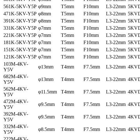
561K-5KV-Y5P
φ9mm
T5mm
F10mm
L3-22mm
5KV
471K-5KV-Y5P
φ8mm
T5mm
F10mm
L3-22mm
5KV
391K-5KV-Y5P
φ8mm
T5mm
F10mm
L3-22mm
5KV
331K-5KV-Y5P
φ7mm
T5mm
F10mm
L3-22mm
5KV
221K-5KV-Y5P
φ7mm
T5mm
F10mm
L3-22mm
5KV
181K-5KV-Y5P
φ7mm
T5mm
F10mm
L3-22mm
5KV
151K-5KV-Y5P
φ7mm
T5mm
F10mm
L3-22mm
5KV
121K-5KV-Y5P
φ7mm
T5mm
F10mm
L3-22mm
5KV
103M-4KV-
φ13mm
T4mm
F7.5mm
L3-22mm
4KV
Y5V
682M-4KV-
φ13mm
T4mm
F7.5mm
L3-22mm
4KV
Y5V
562M-4KV-
φ11.5mm
T4mm
F7.5mm
L3-22mm
4KV
Y5V
472M-4KV-
φ9.5mm
T4mm
F7.5mm
L3-22mm
4KV
Y5V
392M-4KV-
φ9.5mm
T4mm
F7.5mm
L3-22mm
4KV
Y5V
332M-4KV-
φ8.5mm
T4mm
F7.5mm
L3-22mm
4KV
Y5V
222M-4KV-