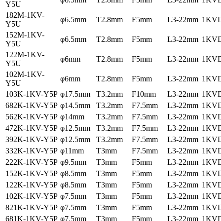
Y5U
182M-1KV-
φ6.5mm
T2.8mm
F5mm
L3-22mm
1KV
Y5U
152M-1KV-
φ6.5mm
T2.8mm
F5mm
L3-22mm
1KV
Y5U
122M-1KV-
φ6mm
T2.8mm
F5mm
L3-22mm
1KV
Y5U
102M-1KV-
φ6mm
T2.8mm
F5mm
L3-22mm
1KV
Y5U
103K-1KV-Y5P
φ17.5mm
T3.2mm
F10mm
L3-22mm
1KV
682K-1KV-Y5P
φ14.5mm
T3.2mm
F7.5mm
L3-22mm
1KV
562K-1KV-Y5P
φ14mm
T3.2mm
F7.5mm
L3-22mm
1KV
472K-1KV-Y5P
φ12.5mm
T3.2mm
F7.5mm
L3-22mm
1KV
392K-1KV-Y5P
φ12.5mm
T3.2mm
F7.5mm
L3-22mm
1KV
332K-1KV-Y5P
φ11mm
T3mm
F7.5mm
L3-22mm
1KV
222K-1KV-Y5P
φ9.5mm
T3mm
F5mm
L3-22mm
1KV
152K-1KV-Y5P
φ8.5mm
T3mm
F5mm
L3-22mm
1KV
122K-1KV-Y5P
φ8.5mm
T3mm
F5mm
L3-22mm
1KV
102K-1KV-Y5P
φ7.5mm
T3mm
F5mm
L3-22mm
1KV
821K-1KV-Y5P
φ7.5mm
T3mm
F5mm
L3-22mm
1KV
681K-1KV-Y5P
φ7.5mm
T3mm
F5mm
L3-22mm
1KV