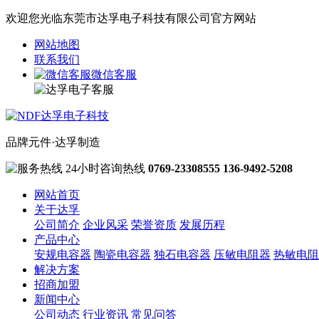
欢迎您光临东莞市达孚电子科技有限公司官方网站
网站地图
联系我们
微信客服
品牌元件·达孚制造
24小时咨询热线
0769-23308555
136-9492-5208
网站首页
关于达孚
公司简介
企业风采
荣誉资质
发展历程
产品中心
安规电容器
陶瓷电容器
独石电容器
压敏电阻器
热敏电阻
解决方案
招商加盟
新闻中心
公司动态
行业资讯
常见问答