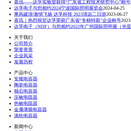
喜讯——达孚实验室获得“广东省工程技术研究中心”称号
达孚电子与您相约2024宁波国际照明展览会
2024-04-25
乘风破浪|激情飞扬 达孚科技 2023清远二日游
2023-06-27
喜讯｜热烈祝贺达孚荣获广东省“专精特新”企业称号
2023
达孚电子（NDF）与您相约2022年广州国际照明展（光
关于我们
公司简介
荣誉资质
企业风采
发展历程
产品中心
安规电容器
陶瓷电容器
独石电容器
压敏电阻器
热敏电阻器
金属薄膜电容器
涤纶电容器
新闻中心