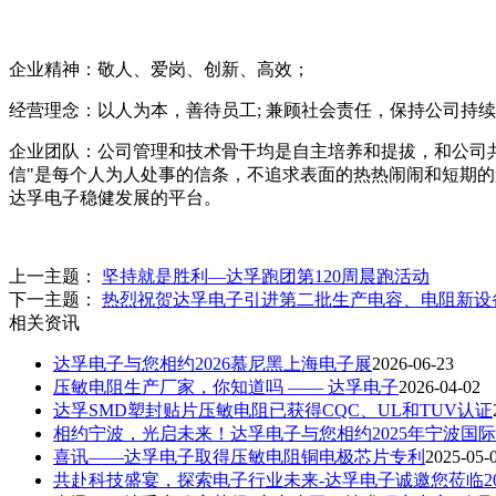
企业精神：敬人、爱岗、创新、高效；
经营理念：以人为本，善待员工; 兼顾社会责任，保持公司持
企业团队：公司管理和技术骨干均是自主培养和提拔，和公司
信"是每个人为人处事的信条，不追求表面的热热闹闹和短期的
达孚电子稳健发展的平台。
上一主题：
坚持就是胜利—达孚跑团第120周晨跑活动
下一主题：
热烈祝贺达孚电子引进第二批生产电容、电阻新设
相关资讯
达孚电子与您相约2026慕尼黑上海电子展
2026-06-23
压敏电阻生产厂家，你知道吗 —— 达孚电子
2026-04-02
达孚SMD塑封贴片压敏电阻已获得CQC、UL和TUV认证
相约宁波，光启未来！‌达孚电子与您相约2025年宁波国
喜讯——达孚电子取得压敏电阻铜电极芯片专利
2025-05-
‌共赴科技盛宴，探索电子行业未来‌-达孚电子诚邀您莅临20