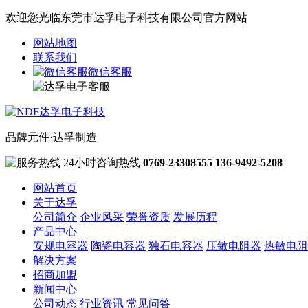
欢迎您光临东莞市达孚电子科技有限公司官方网站
网站地图
联系我们
微信客服
品牌元件·达孚制造
24小时咨询热线
0769-23308555
136-9492-5208
网站首页
关于达孚
公司简介
企业风采
荣誉资质
发展历程
产品中心
安规电容器
陶瓷电容器
独石电容器
压敏电阻器
热敏电阻
解决方案
招商加盟
新闻中心
公司动态
行业资讯
常见问答