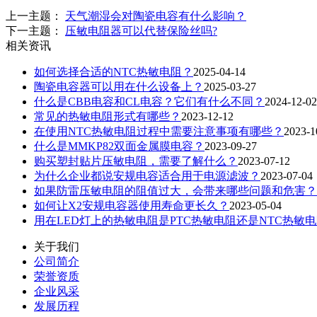
上一主题：
天气潮湿会对陶瓷电容有什么影响？
下一主题：
压敏电阻器可以代替保险丝吗?
相关资讯
如何选择合适的NTC热敏电阻？
2025-04-14
陶瓷电容器可以用在什么设备上？
2025-03-27
什么是CBB电容和CL电容？它们有什么不同？
2024-12-02
常见的热敏电阻形式有哪些？
2023-12-12
在使用NTC热敏电阻过程中需要注意事项有哪些？
2023-1
什么是MMKP82双面金属膜电容？
2023-09-27
购买塑封贴片压敏电阻，需要了解什么？
2023-07-12
为什么企业都说安规电容适合用于电源滤波？
2023-07-04
如果防雷压敏电阻的阻值过大，会带来哪些问题和危害？
如何让X2安规电容器使用寿命更长久？
2023-05-04
用在LED灯上的热敏电阻是PTC热敏电阻还是NTC热敏
关于我们
公司简介
荣誉资质
企业风采
发展历程