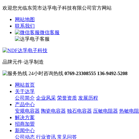
欢迎您光临东莞市达孚电子科技有限公司官方网站
网站地图
联系我们
微信客服
品牌元件·达孚制造
24小时咨询热线
0769-23308555
136-9492-5208
网站首页
关于达孚
公司简介
企业风采
荣誉资质
发展历程
产品中心
安规电容器
陶瓷电容器
独石电容器
压敏电阻器
热敏电阻
解决方案
招商加盟
新闻中心
公司动态
行业资讯
常见问答