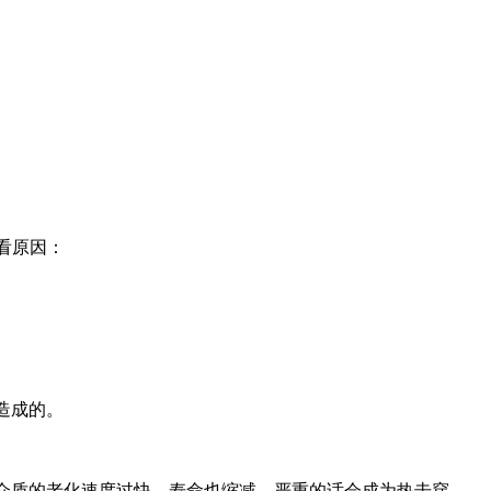
看原因：
造成的。
，介质的老化速度过快，寿命也缩减，严重的话会成为热击穿，