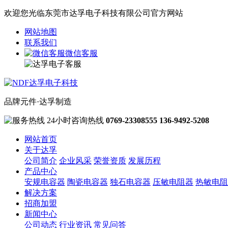
欢迎您光临东莞市达孚电子科技有限公司官方网站
网站地图
联系我们
微信客服
品牌元件·达孚制造
24小时咨询热线
0769-23308555
136-9492-5208
网站首页
关于达孚
公司简介
企业风采
荣誉资质
发展历程
产品中心
安规电容器
陶瓷电容器
独石电容器
压敏电阻器
热敏电阻
解决方案
招商加盟
新闻中心
公司动态
行业资讯
常见问答