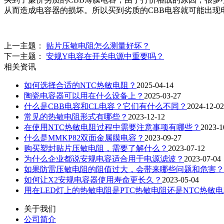
从而造成电容器的损坏。所以买到劣质的CBB电容就可能出现
上一主题：
贴片压敏电阻怎么测量好坏？
下一主题：
安规Y电容在开关电源中重要吗？
相关资讯
如何选择合适的NTC热敏电阻？
2025-04-14
陶瓷电容器可以用在什么设备上？
2025-03-27
什么是CBB电容和CL电容？它们有什么不同？
2024-12-02
常见的热敏电阻形式有哪些？
2023-12-12
在使用NTC热敏电阻过程中需要注意事项有哪些？
2023-1
什么是MMKP82双面金属膜电容？
2023-09-27
购买塑封贴片压敏电阻，需要了解什么？
2023-07-12
为什么企业都说安规电容适合用于电源滤波？
2023-07-04
如果防雷压敏电阻的阻值过大，会带来哪些问题和危害？
如何让X2安规电容器使用寿命更长久？
2023-05-04
用在LED灯上的热敏电阻是PTC热敏电阻还是NTC热敏
关于我们
公司简介