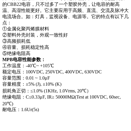
的CBB22电容，只不过多了一个塑胶外壳，让电容的耐高
温、高湿性能更好。它主要应用于高频、直流、交流及脉冲大
电流场合。如：灯具，监视设备、电源等。它的特点有以下几
点：
①金属化聚丙烯膜材料
②塑料外壳封装，外观一致性好
③高频损耗低
④容量、损耗稳定性高
⑤绝缘电阻高
MPB电容性能参数：
工作温度：-40℃~ +105℃
额定电压：100VDC, 250VDC, 400VDC, 630VDC
容量范围：0.01 ~ 1.0μF
容量精度：±5% (J), ±10% (K)
损耗角正切：≤1.0% (1KHz, 1.0Vrms, 20℃）
绝缘电阻：C≤0.33μF, IR≥ 50000MΩ(Test at 100VDC, 60sec,
20℃)
耐电压：1.6Ur(5s)