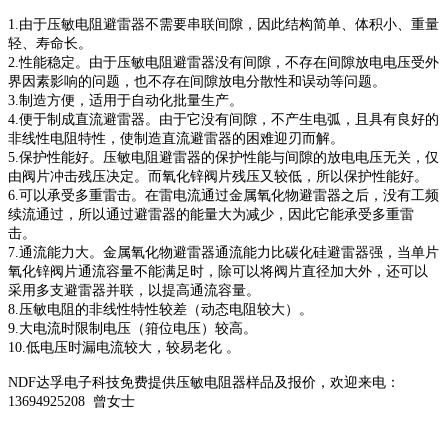
1.由于压敏电阻避雷器不需要串联间隙，因此结构简单、体积小、重量
轻、寿命长。
2.性能稳定。由于压敏电阻避雷器没有间隙，不存在间隙放电电压受外
界因素影响的问题，也不存在间隙放电分散性和误动等问题。
3.制造方便，适用于自动化批量生产。
4.便于制成直流避雷器。由于它没有间隙，不产生电弧，且具有良好的
非线性电阻特性，使制造直流避雷器的困难迎刃而解。
5.保护性能好。压敏电阻避雷器的保护性能与间隙的放电电压无关，仅
由阀片冲击残压决定。而氧化锌阀片残压又较低，所以保护性能好。
6.可以承受多重雷击。在雷电流通过金属氧化物避雷器之后，没有工频
续流通过，所以通过避雷器的能量大为减少，因此它能承受多重雷
击。
7.通流能力大。金属氧化物避雷器通流能力比碳化硅避雷器强，当单片
氧化锌阀片通流容量不能满足时，除可以将阀片直径加大外，还可以
采用多支避雷器并联，以提高通流容量。
8.压敏电阻的非线性特性较差（动态电阻较大）。
9.大电流时限制电压（箝位电压）较高。
10.低电压时漏电流较大，较易老化 。
NDF达孚电子科技免费提供压敏电阻器样品及报价，欢迎来电：
13694925208 曾女士