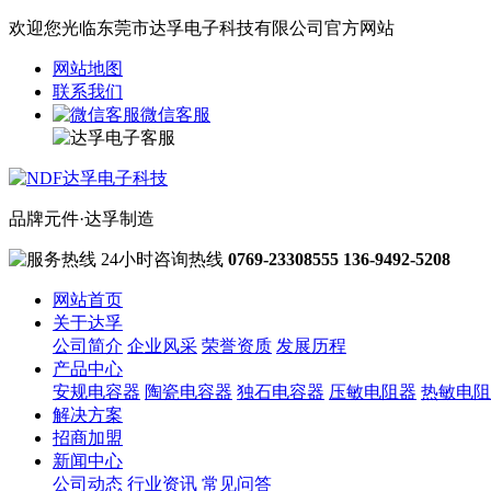
欢迎您光临东莞市达孚电子科技有限公司官方网站
网站地图
联系我们
微信客服
品牌元件·达孚制造
24小时咨询热线
0769-23308555
136-9492-5208
网站首页
关于达孚
公司简介
企业风采
荣誉资质
发展历程
产品中心
安规电容器
陶瓷电容器
独石电容器
压敏电阻器
热敏电阻
解决方案
招商加盟
新闻中心
公司动态
行业资讯
常见问答