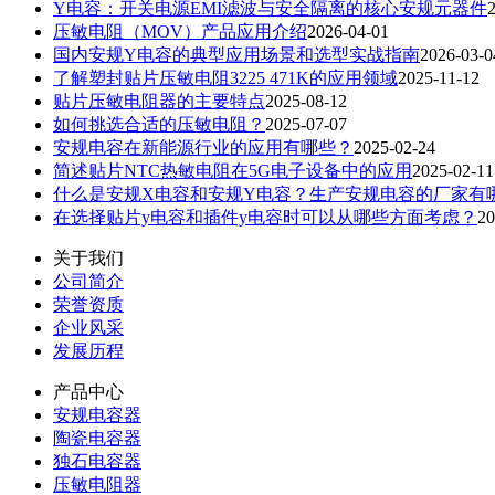
Y电容：开关电源EMI滤波与安全隔离的核心安规元器件
压敏电阻（MOV）产品应用介绍
2026-04-01
国内安规Y电容的典型应用场景和选型实战指南
2026-03-0
了解塑封贴片压敏电阻3225 471K的应用领域
2025-11-12
贴片压敏电阻器的主要特点
2025-08-12
如何挑选合适的压敏电阻？
2025-07-07
安规电容在新能源行业的应用有哪些？
2025-02-24
简述贴片NTC热敏电阻在5G电子设备中的应用
2025-02-11
什么是安规X电容和安规Y电容？生产安规电容的厂家有
在选择贴片y电容和插件y电容时可以从哪些方面考虑？
20
关于我们
公司简介
荣誉资质
企业风采
发展历程
产品中心
安规电容器
陶瓷电容器
独石电容器
压敏电阻器