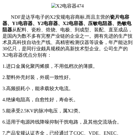
NDF是达孚电子的X2安规电容商标,而且主营的
瓷片电容
器、Y1电容器、Y2电容器、X2电容器、压敏电阻器、热敏电
阻器
从配料、瓷粉、焙烧、电极、到成型、装配、直至成品，
是国内为数不多有完整产业链的企业之一。拥有先进的生产技
术及高科技自动生产线、高精密检测仪器等设备，年产能达到
30亿只，是同行业颇具规模的高新技术型企业。公司生产的
X2电容器优点分别有：
1.进口金属化聚丙烯膜，不用低档次的薄膜。
2.塑料外壳封装，外观一致性好。
3.高频损耗小，能承载较大电流。
4.绝缘电阻高，自愈性好，寿命长。
5.能承受2.5KV的脉冲电压，属X2类。
6.适用于电源跨线降噪抑制干扰电路，及其他交流场合。
7.产品安规认证齐全，已经通过了CQC、VDE、ENEC、