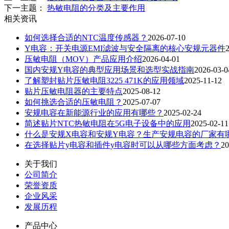
下一主题：
热敏电阻的分类及主要作用
相关资讯
如何选择合适的NTC温度传感器？
2026-07-10
Y电容：开关电源EMI滤波与安全隔离的核心安规元器件
压敏电阻（MOV）产品应用介绍
2026-04-01
国内安规Y电容的典型应用场景和选型实战指南
2026-03-0
了解塑封贴片压敏电阻3225 471K的应用领域
2025-11-12
贴片压敏电阻器的主要特点
2025-08-12
如何挑选合适的压敏电阻？
2025-07-07
安规电容在新能源行业的应用有哪些？
2025-02-24
简述贴片NTC热敏电阻在5G电子设备中的应用
2025-02-11
什么是安规X电容和安规Y电容？生产安规电容的厂家有
在选择贴片y电容和插件y电容时可以从哪些方面考虑？
20
关于我们
公司简介
荣誉资质
企业风采
发展历程
产品中心