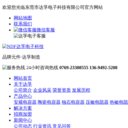
欢迎您光临东莞市达孚电子科技有限公司官方网站
网站地图
联系我们
微信客服
品牌元件·达孚制造
24小时咨询热线
0769-23308555
136-9492-5208
网站首页
关于达孚
公司简介
企业风采
荣誉资质
发展历程
产品中心
安规电容器
陶瓷电容器
独石电容器
压敏电阻器
热敏电阻
解决方案
招商加盟
新闻中心
公司动态
行业资讯
常见问答