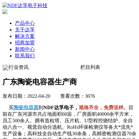
产品中心
关于达孚
解决方案
招商加盟
新闻中心
联系我们
行业资讯
栏目列表
广东陶瓷电容器生产商
发布日期：2022-04-20 查看次数：3076
买
陶瓷电容器
到
NDF达孚电子，
规格齐全，免费送样。
目
前在广东河源市共占地面积60亩，厂房面积40000余平方米，
员工500余人。拥有造粒塔、压片机、U型程控烧结炉、全自
动八合一、视觉自动分选机、RoHs环保检测仪等各大*流先*
生产设备；高科技全自动生产线30余条，高精密检测仪器70余