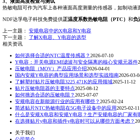
3、液面高度检查与测试
热敏电阻可作为汽车上各种液面高度测量的传感器，如制动液
NDF达孚电子科技免费提供
正温度系数热敏电阻（PTC）
和
负
上一主题：
安规电容中的X电容和Y电容
下一主题：
了解X电容、Y电容的选型
相关资讯
如何选择合适的NTC温度传感器？
2026-07-10
Y电容：开关电源EMI滤波与安全隔离的核心安规元器件
压敏电阻（MOV）产品应用介绍
2026-04-01
国内安规Y电容的典型应用场景和选型实战指南
2026-03-0
了解塑封贴片压敏电阻3225 471K的应用领域
2025-11-12
贴片压敏电阻器的主要特点
2025-08-12
如何挑选合适的压敏电阻？
2025-07-07
安规电容在新能源行业的应用有哪些？
2025-02-24
简述贴片NTC热敏电阻在5G电子设备中的应用
2025-02-11
什么是安规X电容和安规Y电容？生产安规电容的厂家有
在选择贴片y电容和插件y电容时可以从哪些方面考虑？
20
关于我们
公司简介