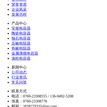
荣誉资质
企业风采
发展历程
产品中心
安规电容器
陶瓷电容器
独石电容器
压敏电阻器
热敏电阻器
金属薄膜电容器
涤纶电容器
新闻中心
公司动态
行业资讯
常见问答
联系方式
电话：0769-23308555 / 136-9492-5208
传真：0769-23308776
邮箱：2838279335@qq.com