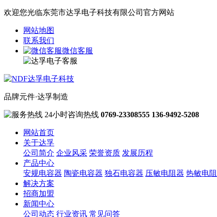
欢迎您光临东莞市达孚电子科技有限公司官方网站
网站地图
联系我们
微信客服
品牌元件·达孚制造
24小时咨询热线
0769-23308555
136-9492-5208
网站首页
关于达孚
公司简介
企业风采
荣誉资质
发展历程
产品中心
安规电容器
陶瓷电容器
独石电容器
压敏电阻器
热敏电阻
解决方案
招商加盟
新闻中心
公司动态
行业资讯
常见问答