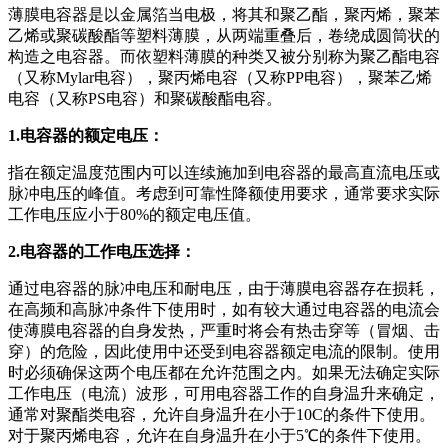
薄膜电容器是以金属箔当电极，将其和聚乙酯，聚丙烯，聚苯
乙烯或聚碳酸酯等塑料薄膜，从两端重叠后，卷绕成圆筒状的
构造之电容器。而依塑料薄膜的种类又被分别称为聚乙酯电容
（又称Mylar电容），聚丙烯电容（又称PP电容），聚苯乙烯
电容（又称PS电容）和聚碳酸酯电容。
1.电容器的额定电压：
指在额定温度范围内可以连续施加到电容器的最高直流电压或
脉冲电压的峰值。考虑到可靠性降额使用要求，通常要求实际
工作电压应小于80%的额定电压值。
2.电容器的工作电压选择：
通过电容器的脉冲电压和耐电压，由于薄膜电容器存在损耗，
在高频和高脉冲条件下使用时，如有较大通过电容器的电流会
使薄膜电容器的自身发热，严重时将会有热击穿等（冒烟、击
穿）的危险，因此使用中还受到电容器额定电流的限制。使用
时必须确保这两个电压都在允许范围之内。如果无法确定实际
工作电压（电流）波形，可用电容器工作的自身温升来确定，
通常对聚酯类电容，允许自身温升在小于10C的条件下使用。
对于聚丙烯电容，允许在自身温升在小于5℃的条件下使用。